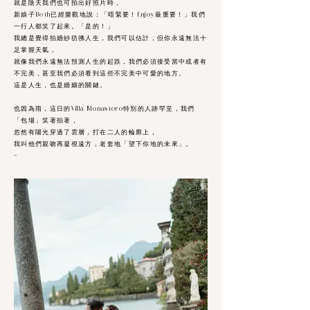
就是陰天我們也可拍出好照片時，
新娘子Beth已經樂觀地說：「唔緊要！Enjoy最重要！」我們
一行人都笑了起來。「是的！」
我總是覺得拍婚紗彷彿人生，我們可以估計，但你永遠無法十
足掌握天氣，
就像我們永遠無法預測人生的起跌，我們必須接受當中或者有
不完美，甚至我們必須看到這些不完美中可愛的地方。
這是人生，也是婚姻的關鍵。
也因為雨，這日的Villa Monastero特別的人跡罕至，我們
「包場」笑著拍著，
忽然有陽光穿過了雲層，打在二人的輪廓上，
我叫他們親吻再凝視遠方，老套地「望下你地的未來」。
-