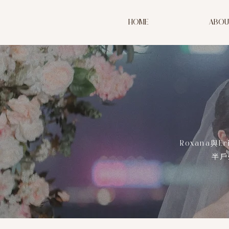
HOME
ABOU
Roxana與E
半戶