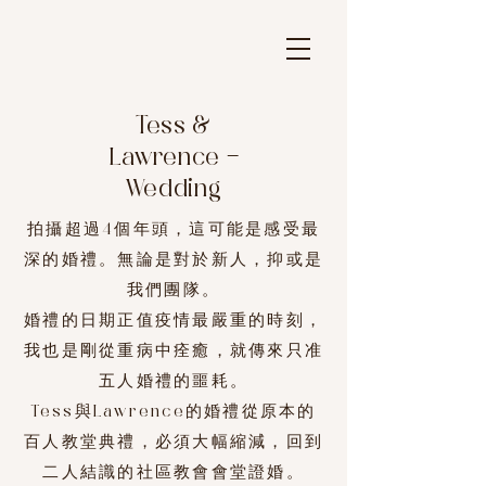
Tess &
Lawrence -
Wedding
拍攝超過4個年頭，這可能是感受最
深的婚禮。無論是對於新人，抑或是
我們團隊。
婚禮的日期正值疫情最嚴重的時刻，
我也是剛從重病中痊癒，
就傳來只准
五人婚禮的噩耗。
Tess與Lawrence的婚禮從原本的
百人教堂典禮，必須大幅縮減，回到
二人結識的社區教會會堂證婚。​